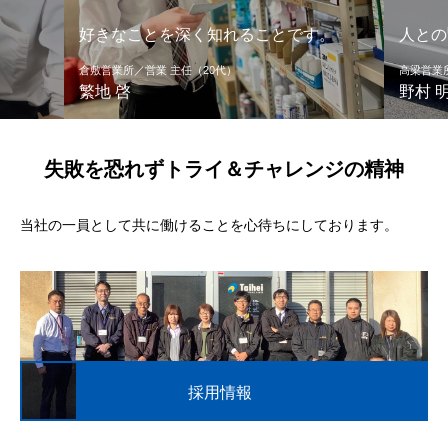
好きなことを深く知れることです。
人との
倉敷営業所／営業 主任（20代）
高梁営業
繁地 啓
野村 
失敗を恐れずトライ＆チャレンジの精神
当社の一員として共に働けることを心待ちにしております。
採用情報